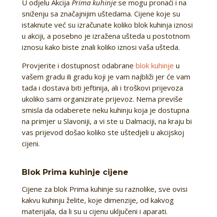
U odjelu Akcija
Prima kuhinje
se mogu pronaći i na
sniženju sa značajnijim uštedama. Cijene koje su
istaknute već su izračunate koliko blok kuhinja iznosi
u akciji, a posebno je izražena ušteda u postotnom
iznosu kako biste znali koliko iznosi vaša ušteda.
Provjerite i dostupnost odabrane
blok kuhinje
u
vašem gradu ili gradu koji je vam najbliži jer će vam
tada i dostava biti jeftinija, ali i troškovi prijevoza
ukoliko sami organizirate prijevoz. Nema previše
smisla da odaberete neku kuhinju koja je dostupna
na primjer u Slavoniji, a vi ste u Dalmaciji, na kraju bi
vas prijevod došao koliko ste uštedjeli u akcijskoj
cijeni.
Blok Prima kuhinje cijene
Cijene za blok Prima kuhinje su raznolike, sve ovisi
kakvu kuhinju želite, koje dimenzije, od kakvog
materijala, da li su u cijenu uključeni i aparati.