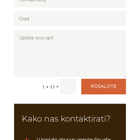
=
POŠALJITE
1 + 11
Kako nas kontaktirati?
L
U kontakt obrazac unesite što više