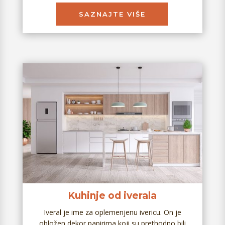
SAZNAJTE VIŠE
Kuhinje od iverala
Iveral je ime za oplemenjenu ivericu. On je
obložen dekor papirima koji su prethodno bili