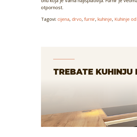
onu koja je Vama najisplativija. Furnir je veom
otpornost.
Tagovi:
cijena
,
drvo
,
furnir
,
kuhinje
,
Kuhinje od 
TREBATE KUHINJU 