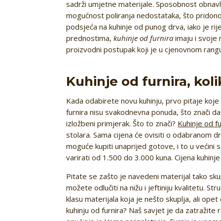
sadrži umjetne materijale. Sposobnost obnavlja
mogućnost poliranja nedostataka, što pridonos
podsjeća na kuhinje od punog drva, iako je rij
prednostima,
kuhinje od furnira
imaju i svoje
proizvodni postupak koji je u cjenovnom rangu 
Kuhinje od furnira, ko
Kada odabirete novu kuhinju, prvo pitaje koje s
furnira nisu svakodnevna ponuda, što znači d
izložbeni primjerak. Što to znači?
Kuhinje od fu
stolara. Sama cijena će ovisiti o odabranom drv
moguće kupiti unaprijed gotove, i to u većini
varirati od 1.500 do 3.000 kuna. Cijena kuhinje p
Pitate se zašto je navedeni materijal tako sku
možete odlučiti na nižu i jeftiniju kvalitetu. 
klasu materijala koja je nešto skuplja, ali ope
kuhinju od furnira? Naš savjet je da zatražite