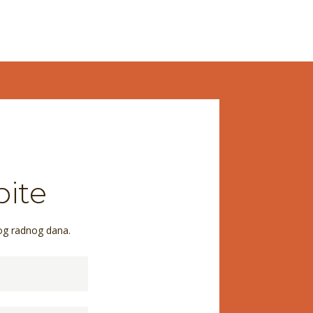
pite
og radnog dana.