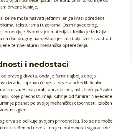
jam drvene kuhinje.
ijal se ne može nazvati jeftinim jer ga krasi određena
tim oblicima, teksturama i uzorcima. Osim navedenog,
produljuje životni vijek materijala. Koliko je izdržljiv
a na dnu drugog namještaja jer ima bolju izdržljivost od
omijene temperatura i mehanička opterećenja.
dnosti i nedostaci
 od pravog drveta, onda je furnir najbolja opcija.
 izradu, i upravo će vrsta drveta odrediti finalnu
edeća drva: Hrast, orah, bor, starost, ash, trešnja. Svako
kuhinji. Koje prednosti imaju kuhinje od furnira? Navedene
urnir je poznat po svojoj mehaničkoj otpornosti. Izložen
vobitni izgled.
dnog drva se odlikuje svojom prirodnošću, što se ne može
furnir izrađen od drveta, on je u potpunosti siguran i ne