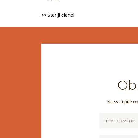
<< Stariji članci
Obr
Na sve upite o