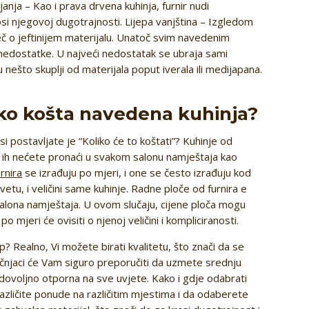
nja – Kao i prava drvena kuhinja, furnir nudi
i njegovoj dugotrajnosti. Lijepa vanjština – Izgledom
eč o jeftinijem materijalu. Unatoč svim navedenim
 nedostatke. U najveći nedostatak se ubraja sami
nešto skuplji od materijala poput iverala ili medijapana.
liko košta navedena kuhinja?
i postavljate je “Koliko će to koštati”? Kuhinje od
a ih nećete pronaći u svakom salonu namještaja kao
rnira
se izrađuju po mjeri, i one se često izrađuju kod
etu, i veličini same kuhinje. Radne ploče od furnira e
 salona namještaja. U ovom slučaju, cijene ploča mogu
o mjeri će ovisiti o njenoj veličini i kompliciranosti.
p? Realno, Vi možete birati kvalitetu, što znači da se
Stručnjaci će Vam siguro preporučiti da uzmete srednju
t dovoljno otporna na sve uvjete. Kako i gdje odabrati
 različite ponude na različitim mjestima i da odaberete