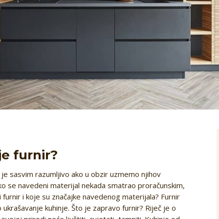
je furnir?
 je sasvim razumljivo ako u obzir uzmemo njihov
Iako se navedeni materijal nekada smatrao proračunskim,
ji furnir i koje su značajke navedenog materijala? Furnir
o ukrašavanje kuhinje. Što je zapravo furnir? Riječ je o
ojoj prirodi neće ljuštiti, cvjetati, tamniti. Kuhinje od