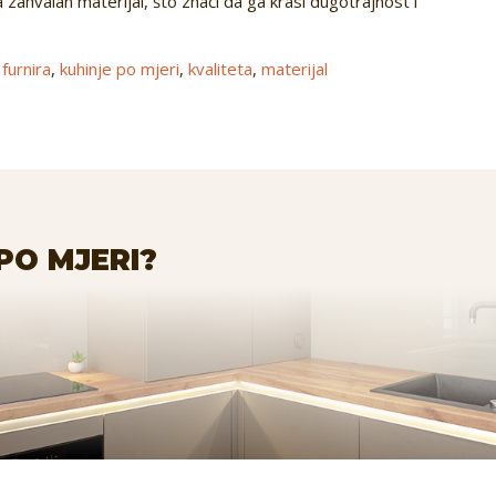
a zahvalan materijal, što znači da ga krasi dugotrajnost i
furnira
,
kuhinje po mjeri
,
kvaliteta
,
materijal
PO MJERI?