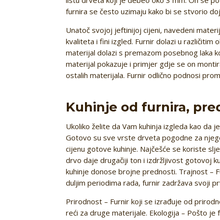
furnira se često uzimaju kako bi se stvorio do
Unatoč svojoj jeftinijoj cijeni, navedeni mater
kvaliteta i fini izgled. Furnir dolazi u različi
materijal dolazi s premazom posebnog laka koji 
materijal pokazuje i primjer gdje se on montir
ostalih materijala. Furnir odlično podnosi pr
Kuhinje od furnira, pre
Ukoliko želite da Vam kuhinja izgleda kao da je
Gotovo su sve vrste drveta pogodne za njegovu
cijenu gotove kuhinje. Najčešće se koriste slj
drvo daje drugačiji ton i izdržljivost gotovoj 
kuhinje donose brojne prednosti. Trajnost – F
duljim periodima rada, furnir zadržava svoji pr
Prirodnost – Furnir koji se izrađuje od priro
reći za druge materijale. Ekologija – Pošto je 