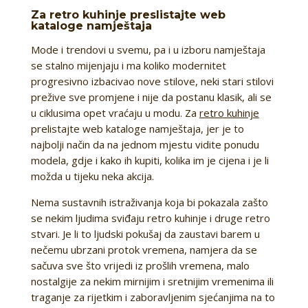
Za retro kuhinje preslistajte web
kataloge namještaja
Mode i trendovi u svemu, pa i u izboru namještaja
se stalno mijenjaju i ma koliko modernitet
progresivno izbacivao nove stilove, neki stari stilovi
prežive sve promjene i nije da postanu klasik, ali se
u ciklusima opet vraćaju u modu. Za
retro kuhinje
prelistajte web kataloge namještaja, jer je to
najbolji način da na jednom mjestu vidite ponudu
modela, gdje i kako ih kupiti, kolika im je cijena i je li
možda u tijeku neka akcija.
Nema sustavnih istraživanja koja bi pokazala zašto
se nekim ljudima sviđaju retro kuhinje i druge retro
stvari. Je li to ljudski pokušaj da zaustavi barem u
nečemu ubrzani protok vremena, namjera da se
sačuva sve što vrijedi iz prošlih vremena, malo
nostalgije za nekim mirnijim i sretnijim vremenima ili
traganje za rijetkim i zaboravljenim sjećanjima na to