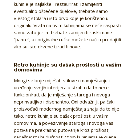
kuhinje je najlakše i restaurirati i zamijeniti
eventualno oštećene dijelove, trebate samo
vještog stolara i isto drvo koje je korišteno u
originalu. Vrata na ovim kuhinjama se neće raspasti
samo zato jer im trebate zamijeniti rasklimane
“pante”, a i originalne ručke možete naći u prodaji ili
ako su isto drvene izraditi nove.
Retro kuhinje su dašak prošlosti u vašim
domovima
Mnogi se boje miješati stilove u namještanju i
uređenju svojih interijera u strahu da to neće
funkcionirati, da je miješanje staroga i novoga
neprihvatljivo i disonantno. Oni odvažniji, pa čak i
proizvođači modernog namještaja znaju da to nije
tako, retro kuhinje su dašak prošlosti u vašim
domovima, a povezivanje staroga i novoga vas
poziva na prekrasno putovanje kroz prošlost,
sadašnjost i budućnost. Ovim kuhinjama je cijena