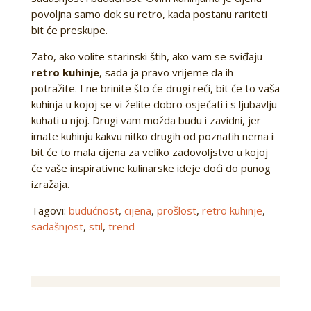
povoljna samo dok su retro, kada postanu rariteti
bit će preskupe.
Zato, ako volite starinski štih, ako vam se sviđaju
retro kuhinje
, sada ja pravo vrijeme da ih
potražite. I ne brinite što će drugi reći, bit će to vaša
kuhinja u kojoj se vi želite dobro osjećati i s ljubavlju
kuhati u njoj. Drugi vam možda budu i zavidni, jer
imate kuhinju kakvu nitko drugih od poznatih nema i
bit će to mala cijena za veliko zadovoljstvo u kojoj
će vaše inspirativne kulinarske ideje doći do punog
izražaja.
Tagovi:
budućnost
,
cijena
,
prošlost
,
retro kuhinje
,
sadašnjost
,
stil
,
trend