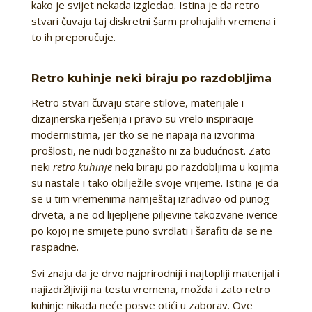
kako je svijet nekada izgledao. Istina je da retro
stvari čuvaju taj diskretni šarm prohujalih vremena i
to ih preporučuje.
Retro kuhinje neki biraju po razdobljima
Retro stvari čuvaju stare stilove, materijale i
dizajnerska rješenja i pravo su vrelo inspiracije
modernistima, jer tko se ne napaja na izvorima
prošlosti, ne nudi bogznašto ni za budućnost. Zato
neki
retro kuhinje
neki biraju po razdobljima u kojima
su nastale i tako obilježile svoje vrijeme. Istina je da
se u tim vremenima namještaj izrađivao od punog
drveta, a ne od lijepljene piljevine takozvane iverice
po kojoj ne smijete puno svrdlati i šarafiti da se ne
raspadne.
Svi znaju da je drvo najprirodniji i najtopliji materijal i
najizdržljiviji na testu vremena, možda i zato retro
kuhinje nikada neće posve otići u zaborav. Ove