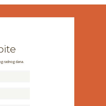
pite
og radnog dana.