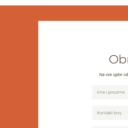
Obr
Na sve upite o