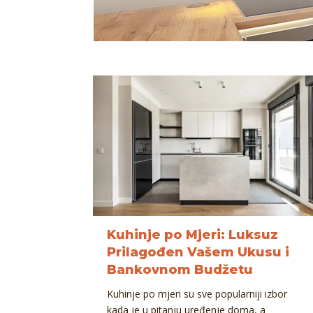
Kuhinje po Mjeri: Luksuz
Prilagođen Vašem Ukusu i
Bankovnom Budžetu
Kuhinje po mjeri su sve popularniji izbor
kada je u pitanju uređenje doma, a