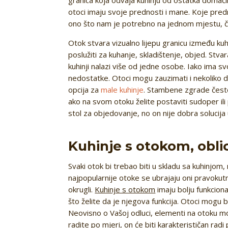
otoci imaju svoje prednosti i mane. Koje pre
ono što nam je potrebno na jednom mjestu, čine
Otok stvara vizualno lijepu granicu između k
poslužiti za kuhanje, skladištenje, objed. Stv
kuhinji nalazi više od jedne osobe. Iako ima s
nedostatke. Otoci mogu zauzimati i nekoliko d
opcija za
male kuhinje
. Stambene zgrade čest
ako na svom otoku želite postaviti sudoper ili 
stol za objedovanje, no on nije dobra solucija u
Kuhinje s otokom, oblic
Svaki otok bi trebao biti u skladu sa kuhinjom,
najpopularnije otoke se ubrajaju oni pravokutnog
okrugli.
Kuhinje s otokom
imaju bolju funkciona
što želite da je njegova funkcija. Otoci mogu bi
Neovisno o Vašoj odluci, elementi na otoku mora
radite po mjeri, on će biti karakterističan radi