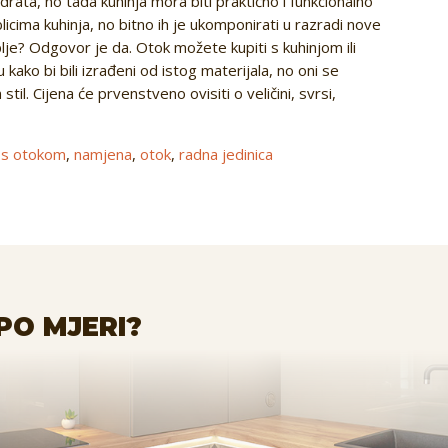
rata, no tada kuhinja mora biti praktično i funkcionalno
cima kuhinja, no bitno ih je ukomponirati u razradi nove
je? Odgovor je da. Otok možete kupiti s kuhinjom ili
ako bi bili izrađeni od istog materijala, no oni se
il. Cijena će prvenstveno ovisiti o veličini, svrsi,
 s otokom
,
namjena
,
otok
,
radna jedinica
PO MJERI?