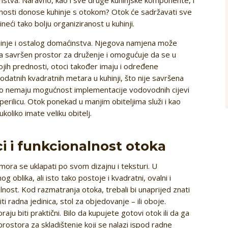
dnosti donose kuhinje s otokom? Otok će sadržavati sve
ći tako bolju organiziranost u kuhinji.
uhinje i ostalog domaćinstva. Njegova namjena može
ara savršen prostor za druženje i omogućuje da se u
vojih prednosti, otoci također imaju i određene
odatnih kvadratnih metara u kuhinji, što nije savršena
o nemaju mogućnost implementacije vodovodnih cijevi
perilicu. Otok ponekad u manjim obiteljima služi i kao
koliko imate veliku obitelj.
i i funkcionalnost otoka
 mora se uklapati po svom dizajnu i teksturi. U
 oblika, ali isto tako postoje i kvadratni, ovalni i
lnost. Kod razmatranja otoka, trebali bi unaprijed znati
ti radna jedinica, stol za objedovanje – ili oboje.
ju biti praktični. Bilo da kupujete gotovi otok ili da ga
 prostora za skladištenje koji se nalazi ispod radne