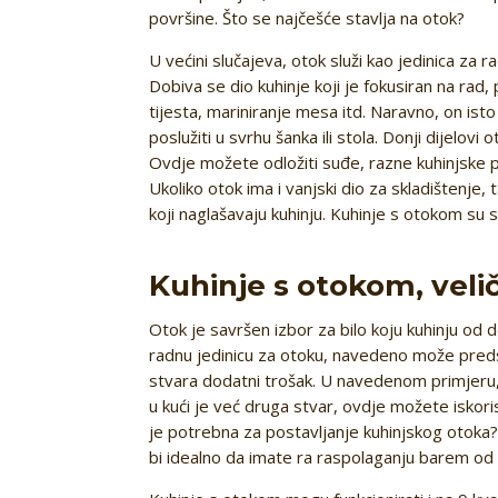
površine. Što se najčešće stavlja na otok?
U većini slučajeva, otok služi kao jedinica za 
Dobiva se dio kuhinje koji je fokusiran na rad,
tijesta, mariniranje mesa itd. Naravno, on ist
poslužiti u svrhu šanka ili stola. Donji dijelov
Ovdje možete odložiti suđe, razne kuhinjske 
Ukoliko otok ima i vanjski dio za skladištenje,
koji naglašavaju kuhinju. Kuhinje s otokom su s
Kuhinje s otokom, velič
Otok je savršen izbor za bilo koju kuhinju od d
radnu jedinicu za otoku, navedeno može preds
stvara dodatni trošak. U navedenom primjeru, o
u kući je već druga stvar, ovdje možete iskoris
je potrebna za postavljanje kuhinjskog otoka? 
bi idealno da imate ra raspolaganju barem od