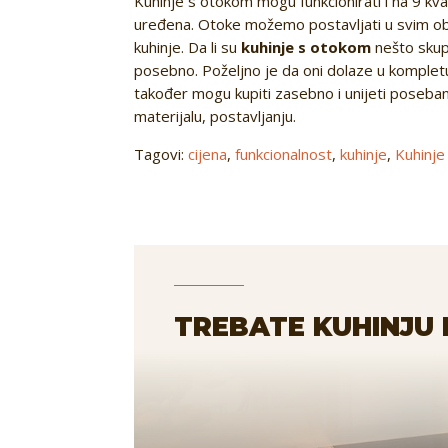
Kuhinje s otokom mogu funkcionirati i na 9 kvad
uređena. Otoke možemo postavljati u svim obli
kuhinje. Da li su
kuhinje s otokom
nešto skupl
posebno. Poželjno je da oni dolaze u kompletu k
također mogu kupiti zasebno i unijeti poseban st
materijalu, postavljanju.
Tagovi:
cijena
,
funkcionalnost
,
kuhinje
,
Kuhinje
TREBATE KUHINJU 