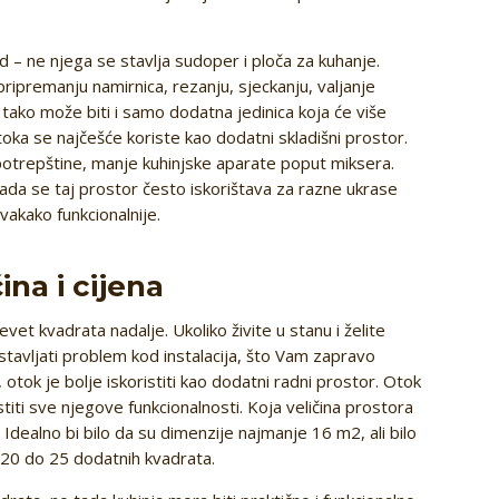
rad – ne njega se stavlja sudoper i ploča za kuhanje.
 pripremanju namirnica, rezanju, sjeckanju, valjanje
o tako može biti i samo dodatna jedinica koja će više
i otoka se najčešće koriste kao dodatni skladišni prostor.
potrepštine, manje kuhinjske aparate poput miksera.
 tada se taj prostor često iskorištava za razne ukrase
vakako funkcionalnije.
ina i cijena
evet kvadrata nadalje. Ukoliko živite u stanu i želite
tavljati problem kod instalacija, što Vam zapravo
tok je bolje iskoristiti kao dodatni radni prostor. Otok
titi sve njegove funkcionalnosti. Koja veličina prostora
Idealno bi bilo da su dimenzije najmanje 16 m2, ali bilo
 20 do 25 dodatnih kvadrata.