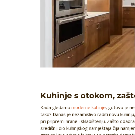
Kuhinje s otokom, zašt
Kada gledamo
moderne kuhinje
, gotovo je ne
tako? Danas je nezamislivo raditi novu kuhinj
pri pripremi hrane i skladištenju. Zašto odabra
središnji dio kuhinjskog namještaja čija namjen
granica koja odvaja kuhinju od ostatka domaći