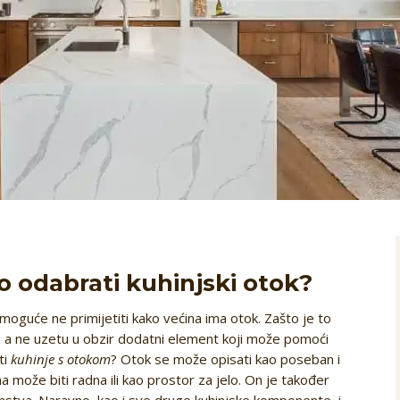
o odabrati kuhinjski otok?
moguće ne primijetiti kako većina ima otok. Zašto je to
u, a ne uzetu u obzir dodatni element koji može pomoći
ti
kuhinje s otokom
? Otok se može opisati kao poseban i
a može biti radna ili kao prostor za jelo. On je također
nstva. Naravno, kao i sve druge kuhinjske komponente, i