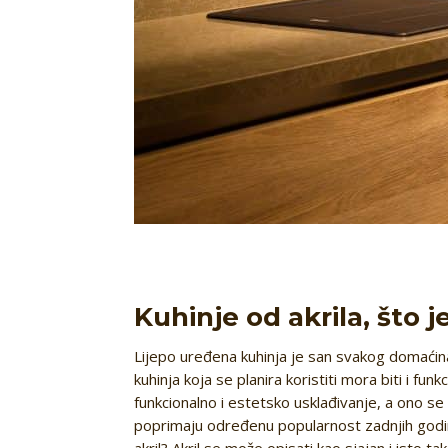
Kuhinje od akrila, što je
Lijepo uređena kuhinja je san svakog domaćina.
kuhinja koja se planira koristiti mora biti i fun
funkcionalno i estetsko usklađivanje, a ono se
poprimaju određenu popularnost zadnjih godina
akril? Akril se može opisati kao sjajan i isto t