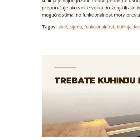
kuhinja je najbolji izbor za one pedantne oso
preporučuje ako volite velika druženja ili ako i
mogućnostima, no funkcionalnost mora prevla
Tagovi:
akril
,
cijena
,
funkcionalnost
,
kuhinja
,
ku
TREBATE KUHINJU 