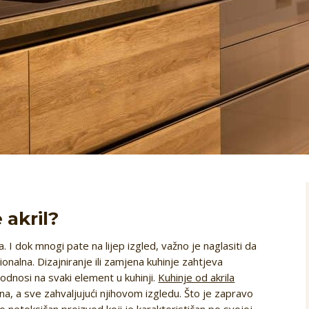
 akril?
 I dok mnogi pate na lijep izgled, važno je naglasiti da
kcionalna. Dizajniranje ili zamjena kuhinje zahtjeva
 odnosi na svaki element u kuhinji.
Kuhinje od akrila
, a sve zahvaljujući njihovom izgledu. Što je zapravo
ako netoksičan proizvod koji je karakterističan po svojoj