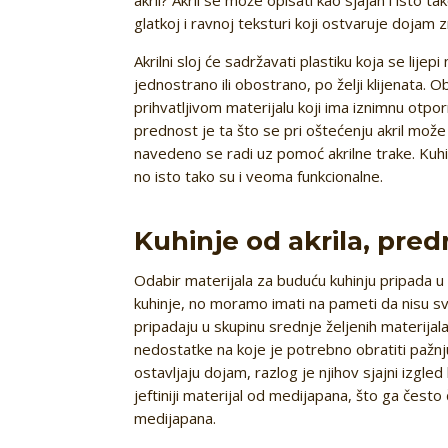
glatkoj i ravnoj teksturi koji ostvaruje dojam z
Akrilni sloj će sadržavati plastiku koja se lijep
jednostrano ili obostrano, po želji klijenata. O
prihvatljivom materijalu koji ima iznimnu otporn
prednost je ta što se pri oštećenju akril može 
navedeno se radi uz pomoć akrilne trake. Kuhi
no isto tako su i veoma funkcionalne.
Kuhinje od akrila, pred
Odabir materijala za buduću kuhinju pripada u 
kuhinje, no moramo imati na pameti da nisu svi
pripadaju u skupinu srednje željenih materijala
nedostatke na koje je potrebno obratiti pažnj
ostavljaju dojam, razlog je njihov sjajni izgled
jeftiniji materijal od medijapana, što ga često 
medijapana.