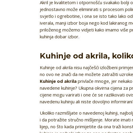
Akril je kvalitetom i otpornošću svakako bolji 
jednostavno može eliminirati s procesom polir
svjetlo i ogrebotine, i ona se isto tako lako o
iverala, manji izbor boja nego kod lakiranog m
priloženog možemo vidjeti kako imamo više p
kuhinja dobar izbor.
Kuhinje od akrila, kol
Kuhinje od akrila nisu najčešći izložbeni primje
no ovo ne znači da ne možete zatražiti uzroke
Kuhinje od akrila
privlače mnoge, jer nekako 
navedene kuhinje? Ukupna okvirna cijena za p
cijene mogu varirati i one će se razlikovati ovi
navedenu kuhinju ali niste dovoljno informirani
Ukoliko razmišljate o navedenoj kuhinji, najbo
i da potražite stručno mišljenje. Morate imat
lijep, no što kada primijetite da ona traži ko