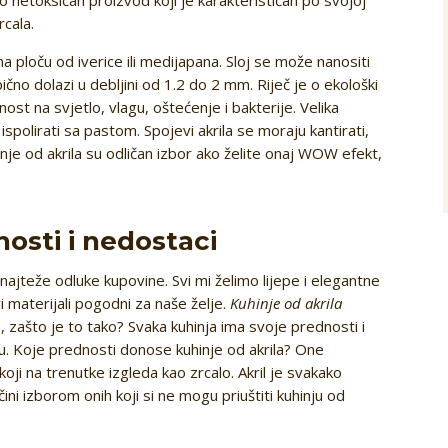
rcala.
i na ploču od iverice ili medijapana. Sloj se može nanositi
bično dolazi u debljini od 1.2 do 2 mm. Riječ je o ekološki
ost na svjetlo, vlagu, oštećenje i bakterije. Velika
ispolirati sa pastom. Spojevi akrila se moraju kantirati,
nje od akrila su odličan izbor ako želite onaj WOW efekt,
nosti i nedostaci
najteže odluke kupovine. Svi mi želimo lijepe i elegantne
 materijali pogodni za naše želje.
Kuhinje od akrila
, zašto je to tako? Svaka kuhinja ima svoje prednosti i
u. Koje prednosti donose kuhinje od akrila? One
 koji na trenutke izgleda kao zrcalo. Akril je svakako
čini izborom onih koji si ne mogu priuštiti kuhinju od