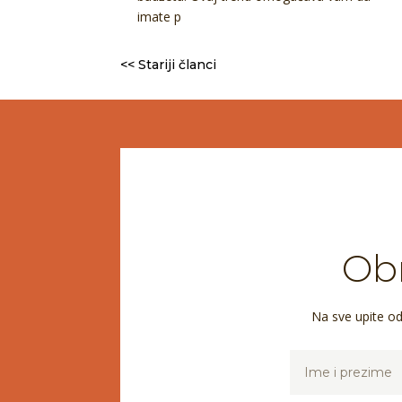
imate p
<< Stariji članci
Obr
Na sve upite o