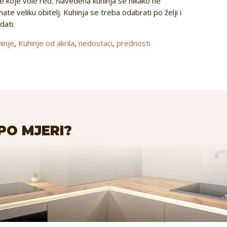
be koje vole red. Navedena kuhinja se nikako ne
mate veliku obitelj. Kuhinja se treba odabrati po želji i
dati.
hinje
,
Kuhinje od akrila
,
nedostaci
,
prednosti
PO MJERI?