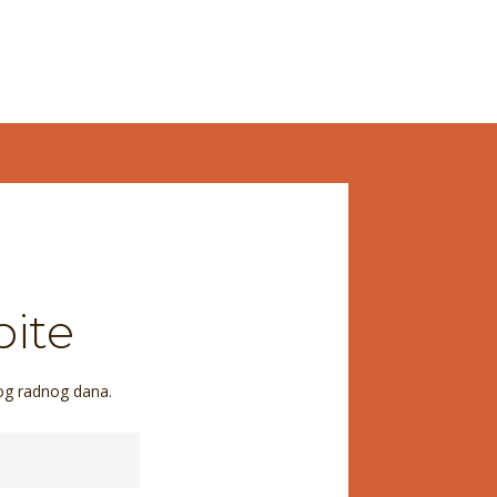
pite
og radnog dana.