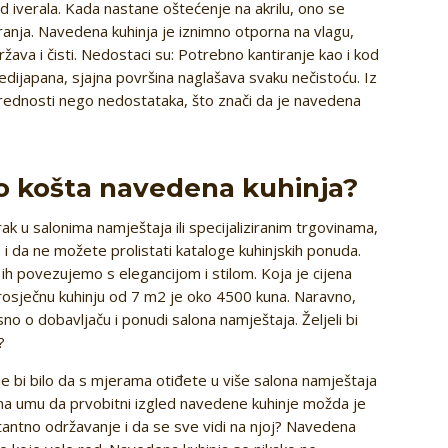
od iverala. Kada nastane oštećenje na akrilu, ono se
anja. Navedena kuhinja je iznimno otporna na vlagu,
država i čisti. Nedostaci su: Potrebno kantiranje kao i kod
edijapana, sjajna površina naglašava svaku nečistoću. Iz
rednosti nego nedostataka, što znači da je navedena
iko košta navedena kuhinja?
rak u salonima namještaja ili specijaliziranim trgovinama,
 i da ne možete prolistati kataloge kuhinjskih ponuda.
ih povezujemo s elegancijom i stilom. Koja je cijena
rosječnu kuhinju od 7 m2 je oko 4500 kuna. Naravno,
sno o dobavljaču i ponudi salona namještaja. Željeli bi
?
lje bi bilo da s mjerama otiđete u više salona namještaja
i na umu da prvobitni izgled navedene kuhinje možda je
nstantno održavanje i da se sve vidi na njoj? Navedena