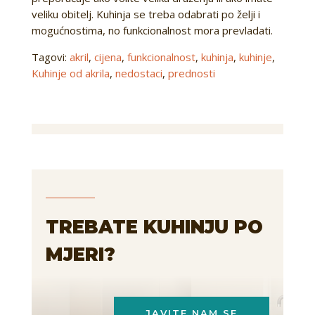
veliku obitelj. Kuhinja se treba odabrati po želji i
mogućnostima, no funkcionalnost mora prevladati.
Tagovi:
akril
,
cijena
,
funkcionalnost
,
kuhinja
,
kuhinje
,
Kuhinje od akrila
,
nedostaci
,
prednosti
TREBATE KUHINJU PO
MJERI?
JAVITE NAM SE