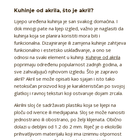
Kuhinje od akrila, što je akril?
Lijepo uređena kuhinja je san svakog domaćina. I
dok mnogi pate na lijep izgled, važno je naglasiti da
kuhinja koja se planira koristiti mora biti i
funkcionalna. Dizajniranje ili zamjena kuhinje zahtjeva
funkcionalno i estetsko usklađivanje, a ono se
odnosi na svaki element u kuhinji.
Kuhinje od akrila
poprimaju određenu popularnost zadnjih godina, a
sve zahvaljujući njihovom izgledu. Što je zapravo
akril? Akril se može opisati kao sjajan i isto tako
netoksičan proizvod koji je karakterističan po svojoj
glatkoj i ravnoj teksturi koji ostvaruje dojam zrcala.
Akrilni sloj će sadržavati plastiku koja se lijepi na
ploču od iverice ili medijapana. Sloj se može nanositi
jednostrano ili obostrano, po želji klijenata. Obično
dolazi u debljini od 1.2 do 2 mm. Riječ je o ekološki
prihvatljivom materijalu koji ima iznimnu otpornost