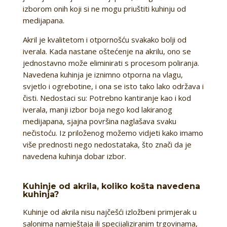
izborom onih koji si ne mogu priuštiti kuhinju od
medijapana.
Akril je kvalitetom i otpornošću svakako bolji od
iverala. Kada nastane oštećenje na akrilu, ono se
jednostavno može eliminirati s procesom poliranja.
Navedena kuhinja je iznimno otporna na vlagu,
svjetlo i ogrebotine, i ona se isto tako lako održava i
čisti. Nedostaci su: Potrebno kantiranje kao i kod
iverala, manji izbor boja nego kod lakiranog
medijapana, sjajna površina naglašava svaku
nečistoću. Iz priloženog možemo vidjeti kako imamo
više prednosti nego nedostataka, što znači da je
navedena kuhinja dobar izbor.
Kuhinje od akrila, koliko košta navedena
kuhinja?
Kuhinje od akrila nisu najčešći izložbeni primjerak u
salonima namještaja ili specijaliziranim trgovinama,