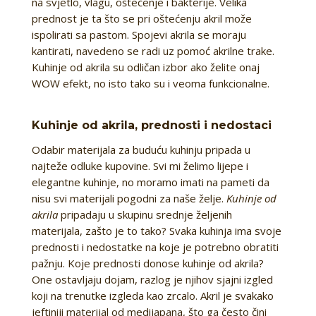
na svjetlo, vlagu, oštećenje i bakterije. Velika
prednost je ta što se pri oštećenju akril može
ispolirati sa pastom. Spojevi akrila se moraju
kantirati, navedeno se radi uz pomoć akrilne trake.
Kuhinje od akrila su odličan izbor ako želite onaj
WOW efekt, no isto tako su i veoma funkcionalne.
Kuhinje od akrila, prednosti i nedostaci
Odabir materijala za buduću kuhinju pripada u
najteže odluke kupovine. Svi mi želimo lijepe i
elegantne kuhinje, no moramo imati na pameti da
nisu svi materijali pogodni za naše želje.
Kuhinje od
akrila
pripadaju u skupinu srednje željenih
materijala, zašto je to tako? Svaka kuhinja ima svoje
prednosti i nedostatke na koje je potrebno obratiti
pažnju. Koje prednosti donose kuhinje od akrila?
One ostavljaju dojam, razlog je njihov sjajni izgled
koji na trenutke izgleda kao zrcalo. Akril je svakako
jeftiniji materijal od medijapana, što ga često čini