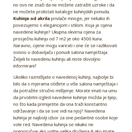
no ovo ne znači da ne možete zatražiti uzroke i da
ne možete prolistati kataloge kuhinjskih ponuda.
Kuhinje od akrila
privlače mnoge, jer nekako ih
povezujemo s elegancijom i stilom. Koja je cijena
navedene kuhinje? Ukupna okvirna cijena za
prosječnu kuhinju od 7 m2 je oko 4500 kuna.
Naravno, cijene mogu varirati i one će se razlikovati
ovisno o dobavljaču i ponudi salona namještaja.
Željeli bi navedenu kuhinju ali niste dovoljno
informirani?
Ukoliko razmišljate o navedenoj kuhinji, najbolje bi
bilo da s mjerama otiđete u više salona namještaja i
da potražite stručno mišljenje. Morate imati na umu
da prvobitni izgled navedene kuhinje možda je lijep,
no što kada primijetite da ona traži konstantno
održavanje i da se sve vidi na njoj? Navedena
kuhinja je najbolji izbor za one pedantne osobe koje
vole red. Navedena kuhinja se nikako ne
preporučuje ako volite velika druženja ili ako imate