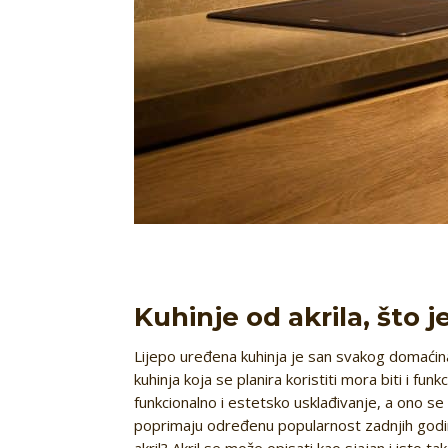
Kuhinje od akrila, što je
Lijepo uređena kuhinja je san svakog domaćina.
kuhinja koja se planira koristiti mora biti i fun
funkcionalno i estetsko usklađivanje, a ono se
poprimaju određenu popularnost zadnjih godina
akril? Akril se može opisati kao sjajan i isto t