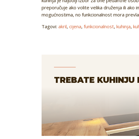
kuhinja je najbolji izbor za one pedantne oso
preporučuje ako volite velika druženja ili ako i
mogućnostima, no funkcionalnost mora prevla
Tagovi:
akril
,
cijena
,
funkcionalnost
,
kuhinja
,
ku
TREBATE KUHINJU 