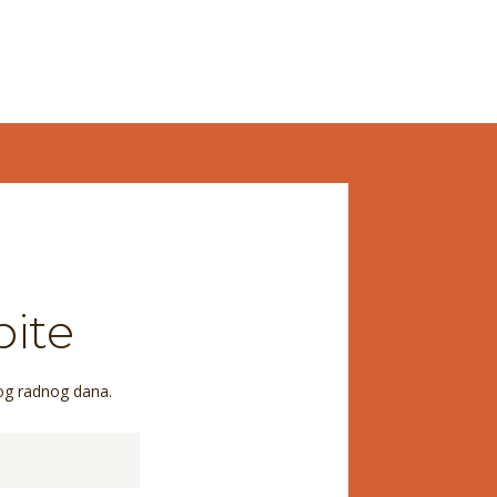
pite
og radnog dana.