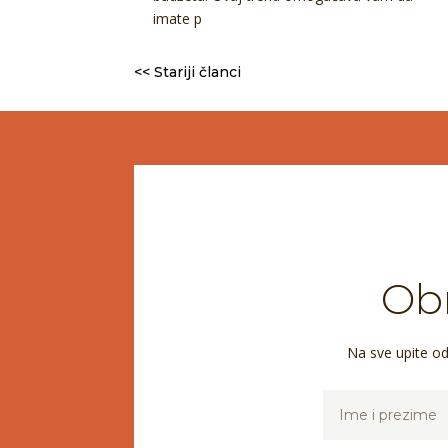
imate p
<< Stariji članci
Obr
Na sve upite o