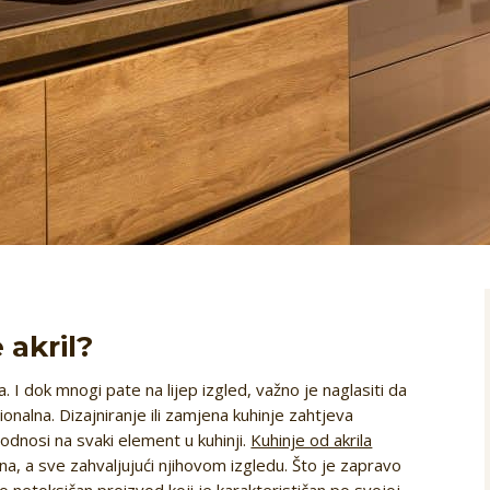
 akril?
 I dok mnogi pate na lijep izgled, važno je naglasiti da
kcionalna. Dizajniranje ili zamjena kuhinje zahtjeva
 odnosi na svaki element u kuhinji.
Kuhinje od akrila
, a sve zahvaljujući njihovom izgledu. Što je zapravo
ako netoksičan proizvod koji je karakterističan po svojoj