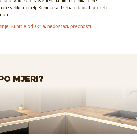
be koje vole red. Navedena kuhinja se nikako ne
mate veliku obitelj. Kuhinja se treba odabrati po želji i
dati.
hinje
,
Kuhinje od akrila
,
nedostaci
,
prednosti
PO MJERI?