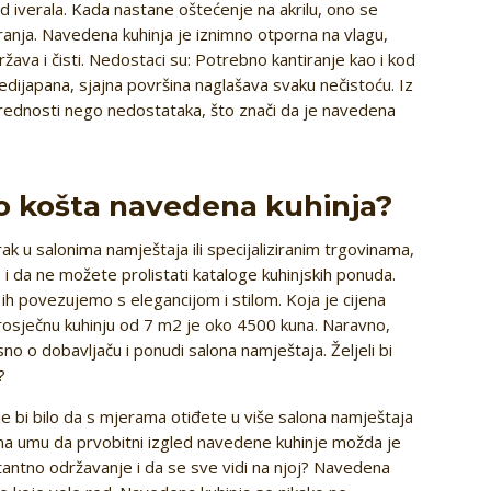
od iverala. Kada nastane oštećenje na akrilu, ono se
anja. Navedena kuhinja je iznimno otporna na vlagu,
država i čisti. Nedostaci su: Potrebno kantiranje kao i kod
edijapana, sjajna površina naglašava svaku nečistoću. Iz
rednosti nego nedostataka, što znači da je navedena
iko košta navedena kuhinja?
rak u salonima namještaja ili specijaliziranim trgovinama,
 i da ne možete prolistati kataloge kuhinjskih ponuda.
ih povezujemo s elegancijom i stilom. Koja je cijena
rosječnu kuhinju od 7 m2 je oko 4500 kuna. Naravno,
sno o dobavljaču i ponudi salona namještaja. Željeli bi
?
lje bi bilo da s mjerama otiđete u više salona namještaja
i na umu da prvobitni izgled navedene kuhinje možda je
nstantno održavanje i da se sve vidi na njoj? Navedena