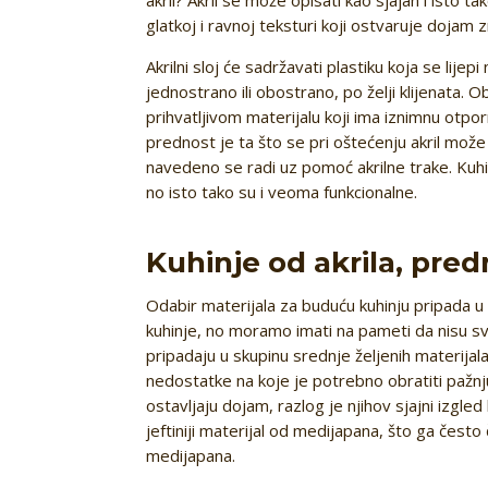
glatkoj i ravnoj teksturi koji ostvaruje dojam z
Akrilni sloj će sadržavati plastiku koja se lijep
jednostrano ili obostrano, po želji klijenata. O
prihvatljivom materijalu koji ima iznimnu otporn
prednost je ta što se pri oštećenju akril može 
navedeno se radi uz pomoć akrilne trake. Kuhi
no isto tako su i veoma funkcionalne.
Kuhinje od akrila, pred
Odabir materijala za buduću kuhinju pripada u 
kuhinje, no moramo imati na pameti da nisu svi
pripadaju u skupinu srednje željenih materijala
nedostatke na koje je potrebno obratiti pažnj
ostavljaju dojam, razlog je njihov sjajni izgled
jeftiniji materijal od medijapana, što ga često 
medijapana.