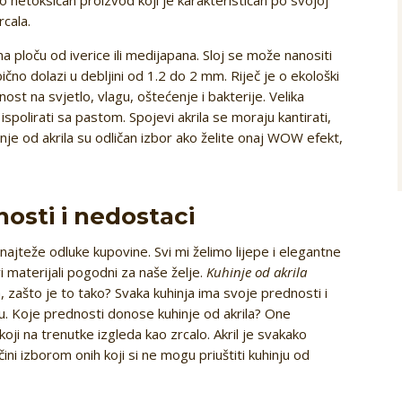
rcala.
i na ploču od iverice ili medijapana. Sloj se može nanositi
bično dolazi u debljini od 1.2 do 2 mm. Riječ je o ekološki
ost na svjetlo, vlagu, oštećenje i bakterije. Velika
ispolirati sa pastom. Spojevi akrila se moraju kantirati,
nje od akrila su odličan izbor ako želite onaj WOW efekt,
nosti i nedostaci
najteže odluke kupovine. Svi mi želimo lijepe i elegantne
 materijali pogodni za naše želje.
Kuhinje od akrila
, zašto je to tako? Svaka kuhinja ima svoje prednosti i
u. Koje prednosti donose kuhinje od akrila? One
 koji na trenutke izgleda kao zrcalo. Akril je svakako
čini izborom onih koji si ne mogu priuštiti kuhinju od