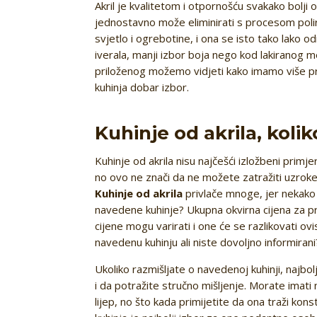
Akril je kvalitetom i otpornošću svakako bolji 
jednostavno može eliminirati s procesom polir
svjetlo i ogrebotine, i ona se isto tako lako o
iverala, manji izbor boja nego kod lakiranog m
priloženog možemo vidjeti kako imamo više p
kuhinja dobar izbor.
Kuhinje od akrila, kol
Kuhinje od akrila nisu najčešći izložbeni primje
no ovo ne znači da ne možete zatražiti uzroke
Kuhinje od akrila
privlače mnoge, jer nekako 
navedene kuhinje? Ukupna okvirna cijena za p
cijene mogu varirati i one će se razlikovati ovi
navedenu kuhinju ali niste dovoljno informirani
Ukoliko razmišljate o navedenoj kuhinji, najbo
i da potražite stručno mišljenje. Morate imat
lijep, no što kada primijetite da ona traži ko