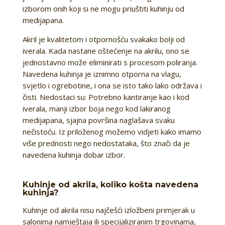
izborom onih koji si ne mogu priuštiti kuhinju od
medijapana.
Akril je kvalitetom i otpornošću svakako bolji od
iverala. Kada nastane oštećenje na akrilu, ono se
jednostavno može eliminirati s procesom poliranja.
Navedena kuhinja je iznimno otporna na vlagu,
svjetlo i ogrebotine, i ona se isto tako lako održava i
čisti. Nedostaci su: Potrebno kantiranje kao i kod
iverala, manji izbor boja nego kod lakiranog
medijapana, sjajna površina naglašava svaku
nečistoću. Iz priloženog možemo vidjeti kako imamo
više prednosti nego nedostataka, što znači da je
navedena kuhinja dobar izbor.
Kuhinje od akrila, koliko košta navedena
kuhinja?
Kuhinje od akrila nisu najčešći izložbeni primjerak u
salonima namještaja ili specijaliziranim trgovinama,