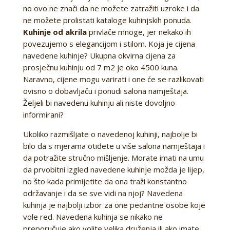
no ovo ne znači da ne možete zatražiti uzroke i da
ne možete prolistati kataloge kuhinjskih ponuda.
Kuhinje od akrila
privlače mnoge, jer nekako ih
povezujemo s elegancijom i stilom. Koja je cijena
navedene kuhinje? Ukupna okvirna cijena za
prosječnu kuhinju od 7 m2 je oko 4500 kuna.
Naravno, cijene mogu varirati i one će se razlikovati
ovisno o dobavljaču i ponudi salona namještaja.
Željeli bi navedenu kuhinju ali niste dovoljno
informirani?
Ukoliko razmišljate o navedenoj kuhinji, najbolje bi
bilo da s mjerama otiđete u više salona namještaja i
da potražite stručno mišljenje. Morate imati na umu
da prvobitni izgled navedene kuhinje možda je lijep,
no što kada primijetite da ona traži konstantno
održavanje i da se sve vidi na njoj? Navedena
kuhinja je najbolji izbor za one pedantne osobe koje
vole red. Navedena kuhinja se nikako ne
preporučuje ako volite velika druženja ili ako imate