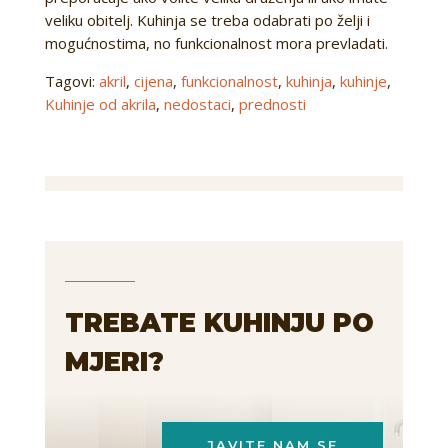
veliku obitelj. Kuhinja se treba odabrati po želji i
mogućnostima, no funkcionalnost mora prevladati.
Tagovi:
akril
,
cijena
,
funkcionalnost
,
kuhinja
,
kuhinje
,
Kuhinje od akrila
,
nedostaci
,
prednosti
TREBATE KUHINJU PO
MJERI?
JAVITE NAM SE