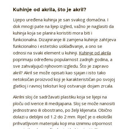
Kuhinje od akrila, što je akril?
Lijepo uređena kuhinja je san svakog domaćina. I
dok mnogi pate na lijep izgled, važno je naglasiti da
kuhinja koja se planira koristiti mora biti i
funkcionalna. Dizajniranje ili zamjena kuhinje zahtjeva
funkcionalno i estetsko usklađivanje, a ono se
odnosi na svaki element u kuhinji.
Kuhinje od akrila
poprimaju određenu popularnost zadnjih godina, a
sve zahvaljujući njihovom izgledu. Što je zapravo
akril? Akril se može opisati kao sjajan i isto tako
netoksičan proizvod koji je karakterističan po svojoj
glatkoj i ravnoj teksturi koji ostvaruje dojam zrcala.
Akrilni sloj će sadržavati plastiku koja se lijepi na
ploču od iverice ili medijapana. Sloj se može nanositi
jednostrano ili obostrano, po želji klijenata. Obično
dolazi u debljini od 1.2 do 2 mm. Riječ je o ekološki
prihvatljivom materijalu koji ima iznimnu otpornost