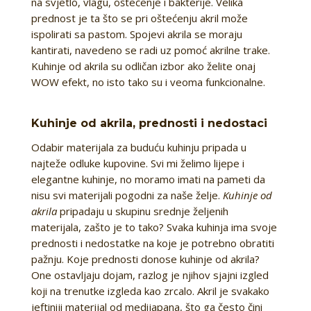
na svjetlo, vlagu, oštećenje i bakterije. Velika
prednost je ta što se pri oštećenju akril može
ispolirati sa pastom. Spojevi akrila se moraju
kantirati, navedeno se radi uz pomoć akrilne trake.
Kuhinje od akrila su odličan izbor ako želite onaj
WOW efekt, no isto tako su i veoma funkcionalne.
Kuhinje od akrila, prednosti i nedostaci
Odabir materijala za buduću kuhinju pripada u
najteže odluke kupovine. Svi mi želimo lijepe i
elegantne kuhinje, no moramo imati na pameti da
nisu svi materijali pogodni za naše želje.
Kuhinje od
akrila
pripadaju u skupinu srednje željenih
materijala, zašto je to tako? Svaka kuhinja ima svoje
prednosti i nedostatke na koje je potrebno obratiti
pažnju. Koje prednosti donose kuhinje od akrila?
One ostavljaju dojam, razlog je njihov sjajni izgled
koji na trenutke izgleda kao zrcalo. Akril je svakako
jeftiniji materijal od medijapana, što ga često čini