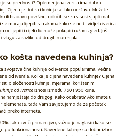
oje su prednosti? Oplemenjena iverica ima dobra
nji. Cijena je dobra i kuhinja se lako održava. Možete
u ili hrapavu površinu, odlučiti se za visoki sjaj ili mat
 se moraju lijepiti s trakama kako se ne bi vidjela iverica
odlijepiti i cijeli dio može pokupiti ružan izgled. Još
vlagu za razliku od drugih materijala.
liko košta navedena kuhinja?
a svojstva čine kuhinje od iverice popularnima. Većina
ene od iverala. Kolika je cijena navedene kuhinje? Cijena
siti o složenosti kuhinje, mjerama, korištenim
uhinje od iverice
iznosi između 750 i 950 kuna.
ona namještaja do drugog. Kako odabrati? Ako imate u
i par elemenata, tada Vam savjetujemo da za početak
ći preko interneta.
%. Iako zvuči primamljivo, važno je naglasiti kako se
ego po funkcionalnosti. Navedene kuhinje su dobar izbor