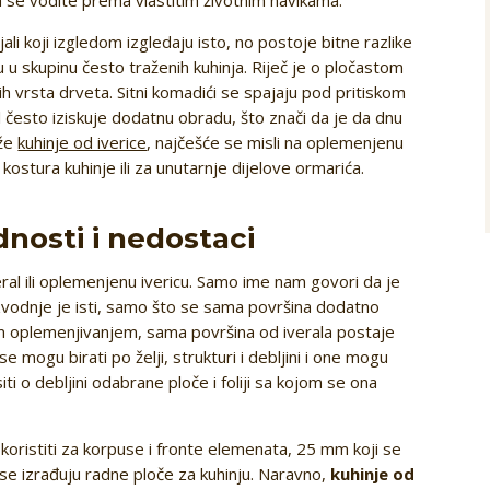
ali koji izgledom izgledaju isto, no postoje bitne razlike
aju u skupinu često traženih kuhinja. Riječ je o pločastom
ih vrsta drveta. Sitni komadići se spajaju pod pritiskom
l često iziskuje dodatnu obradu, što znači da je da dnu
aže
kuhinje od iverice
, najčešće se misli na oplemenjenu
u kostura kuhinje ili za unutarnje dijelove ormarića.
dnosti i nedostaci
eral ili oplemenjenu ivericu. Samo ime nam govori da je
izvodnje je isti, samo što se sama površina dodatno
 oplemenjivanjem, sama površina od iverala postaje
 se mogu birati po želji, strukturi i debljini i one mogu
isiti o debljini odabrane ploče i foliji sa kojom se ona
 koristiti za korpuse i fronte elemenata, 25 mm koji se
se izrađuju radne ploče za kuhinju. Naravno,
kuhinje od