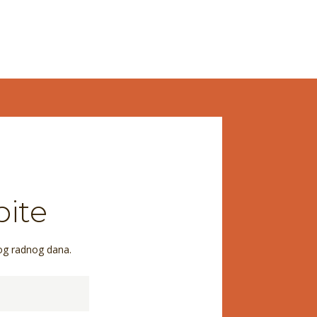
pite
og radnog dana.