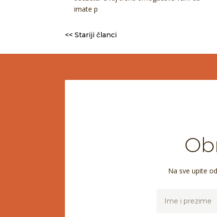
imate p
<< Stariji članci
Obr
Na sve upite o