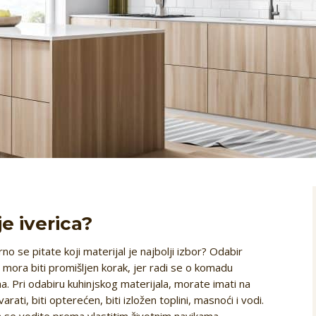
je iverica?
rno se pitate koji materijal je najbolji izbor? Odabir
 mora biti promišljen korak, jer radi se o komadu
a. Pri odabiru kuhinjskog materijala, morate imati na
ti, biti opterećen, biti izložen toplini, masnoći i vodi.
a se vodite prema vlastitim životnim navikama.