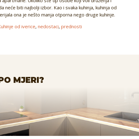
a apartmane. Ukoliko ste tip osobe koji voli druženja i
eće biti najbolji izbor. Kao i svaka kuhinja, kuhinja od
terijala ona je nešto manja otporna nego druge kuhinje.
Kuhinje od iverice
,
nedostaci
,
prednosti
PO MJERI?