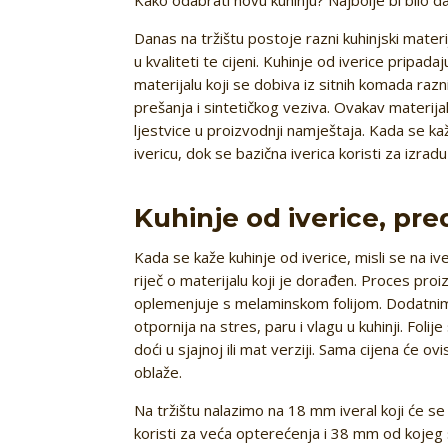
Danas na tržištu postoje razni kuhinjski materij
u kvaliteti te cijeni. Kuhinje od iverice pripad
materijalu koji se dobiva iz sitnih komada razn
prešanja i sintetičkog veziva. Ovakav materija
ljestvice u proizvodnji namještaja. Kada se k
ivericu, dok se bazična iverica koristi za izrad
Kuhinje od iverice, pre
Kada se kaže kuhinje od iverice, misli se na iv
riječ o materijalu koji je dorađen. Proces pro
oplemenjuje s melaminskom folijom. Dodatnim
otpornija na stres, paru i vlagu u kuhinji. Folije
doći u sjajnoj ili mat verziji. Sama cijena će ov
oblaže.
Na tržištu nalazimo na 18 mm iveral koji će se
koristi za veća opterećenja i 38 mm od kojeg 