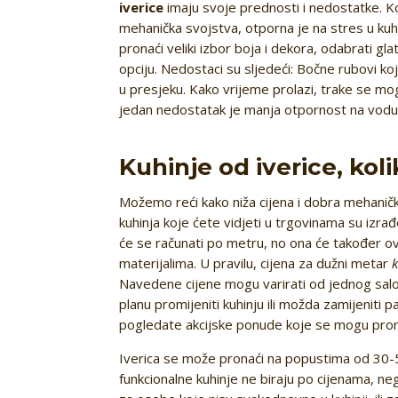
iverice
imaju svoje prednosti i nedostatke. K
mehanička svojstva, otporna je na stres u kuhi
pronaći veliki izbor boja i dekora, odabrati glatk
opciju. Nedostaci su sljedeći: Bočne rubovi koji
u presjeku. Kako vrijeme prolazi, trake se mogu 
jedan nedostatak je manja otpornost na vodu i 
Kuhinje od iverice, ko
Možemo reći kako niža cijena i dobra mehaničk
kuhinja koje ćete vidjeti u trgovinama su izrađ
će se računati po metru, no ona će također ovi
materijalima. U pravilu, cijena za dužni metar
k
Navedene cijene mogu varirati od jednog sal
planu promijeniti kuhinju ili možda zamijenit
pogledate akcijske ponude koje se mogu prona
Iverica se može pronaći na popustima od 30-50
funkcionalne kuhinje ne biraju po cijenama, n