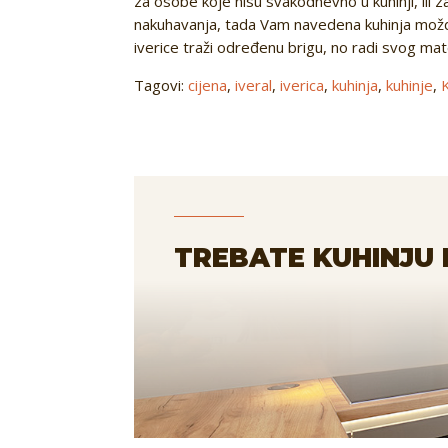
za osobe koje nisu svakodnevno u kuhinji, ili z
nakuhavanja, tada Vam navedena kuhinja možda n
iverice traži određenu brigu, no radi svog ma
Tagovi:
cijena
,
iveral
,
iverica
,
kuhinja
,
kuhinje
,
TREBATE KUHINJU 