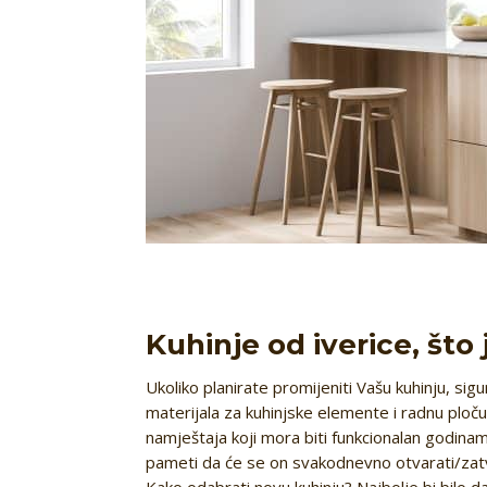
Kuhinje od iverice, što 
Ukoliko planirate promijeniti Vašu kuhinju, sigu
materijala za kuhinjske elemente i radnu ploču
namještaja koji mora biti funkcionalan godinam
pameti da će se on svakodnevno otvarati/zatvara
Kako odabrati novu kuhinju? Najbolje bi bilo d