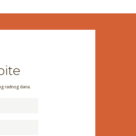
pite
og radnog dana.