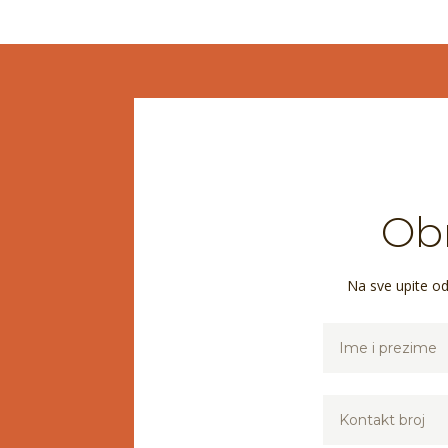
Obr
Na sve upite o