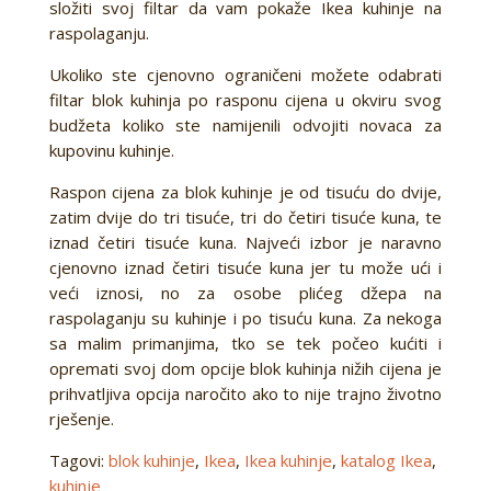
složiti svoj filtar da vam pokaže Ikea kuhinje na
raspolaganju.
Ukoliko ste cjenovno ograničeni možete odabrati
filtar blok kuhinja po rasponu cijena u okviru svog
budžeta koliko ste namijenili odvojiti novaca za
kupovinu kuhinje.
Raspon cijena za blok kuhinje je od tisuću do dvije,
zatim dvije do tri tisuće, tri do četiri tisuće kuna, te
iznad četiri tisuće kuna. Najveći izbor je naravno
cjenovno iznad četiri tisuće kuna jer tu može ući i
veći iznosi, no za osobe plićeg džepa na
raspolaganju su kuhinje i po tisuću kuna. Za nekoga
sa malim primanjima, tko se tek počeo kućiti i
opremati svoj dom opcije blok kuhinja nižih cijena je
prihvatljiva opcija naročito ako to nije trajno životno
rješenje.
Tagovi:
blok kuhinje
,
Ikea
,
Ikea kuhinje
,
katalog Ikea
,
kuhinje