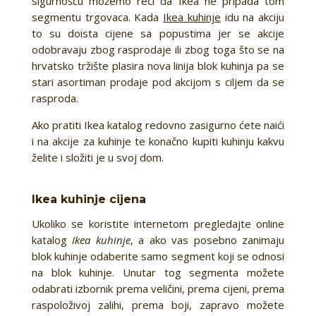
sigurnošću možemo reći da Ikea ne pripada tom
segmentu trgovaca. Kada
Ikea kuhinje
idu na akciju
to su doista cijene sa popustima jer se akcije
odobravaju zbog rasprodaje ili zbog toga što se na
hrvatsko tržište plasira nova linija blok kuhinja pa se
stari asortiman prodaje pod akcijom s ciljem da se
rasproda.
Ako pratiti Ikea katalog redovno zasigurno ćete naići
i na akcije za kuhinje te konačno kupiti kuhinju kakvu
želite i složiti je u svoj dom.
Ikea kuhinje cijena
Ukoliko se koristite internetom pregledajte online
katalog
Ikea kuhinje
, a ako vas posebno zanimaju
blok kuhinje odaberite samo segment koji se odnosi
na blok kuhinje. Unutar tog segmenta možete
odabrati izbornik prema veličini, prema cijeni, prema
raspoloživoj zalihi, prema boji, zapravo možete