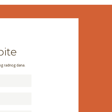
pite
og radnog dana.