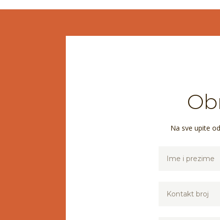
Obr
Na sve upite o