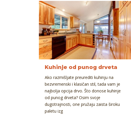
Kuhinje od punog drveta
Ako razmišljate preurediti kuhinju na
bezvremenski i klasičan stil, tada vam je
najbolja opcija drvo. Što donose kuhinje
od punog drveta? Osim svoje
dugotrajnosti, one pružaju zaista široku
paletu izg