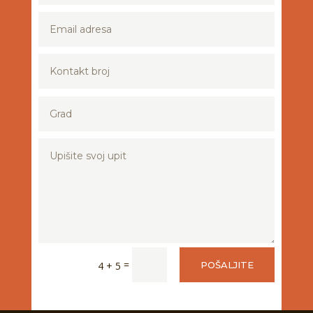
=
4 + 5
POŠALJITE