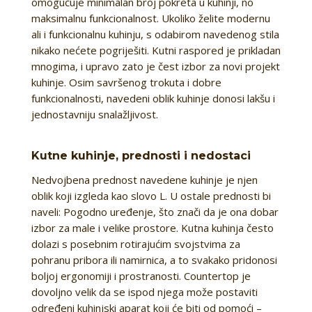
omogućuje minimalan broj pokreta u kuhinji, no
maksimalnu funkcionalnost. Ukoliko želite modernu
ali i funkcionalnu kuhinju, s odabirom navedenog stila
nikako nećete pogriješiti. Kutni raspored je prikladan
mnogima, i upravo zato je čest izbor za novi projekt
kuhinje. Osim savršenog trokuta i dobre
funkcionalnosti, navedeni oblik kuhinje donosi lakšu i
jednostavniju snalažljivost.
Kutne kuhinje, prednosti i nedostaci
Nedvojbena prednost navedene kuhinje je njen
oblik koji izgleda kao slovo L. U ostale prednosti bi
naveli: Pogodno uređenje, što znači da je ona dobar
izbor za male i velike prostore. Kutna kuhinja često
dolazi s posebnim rotirajućim svojstvima za
pohranu pribora ili namirnica, a to svakako pridonosi
boljoj ergonomiji i prostranosti. Countertop je
dovoljno velik da se ispod njega može postaviti
određeni kuhinjski aparat koji će biti od pomoći –