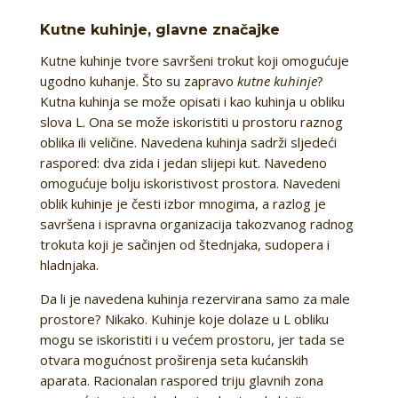
Kutne kuhinje, glavne značajke
Kutne kuhinje tvore savršeni trokut koji omogućuje
ugodno kuhanje. Što su zapravo
kutne kuhinje
?
Kutna kuhinja se može opisati i kao kuhinja u obliku
slova L. Ona se može iskoristiti u prostoru raznog
oblika ili veličine. Navedena kuhinja sadrži sljedeći
raspored: dva zida i jedan slijepi kut. Navedeno
omogućuje bolju iskoristivost prostora. Navedeni
oblik kuhinje je česti izbor mnogima, a razlog je
savršena i ispravna organizacija takozvanog radnog
trokuta koji je sačinjen od štednjaka, sudopera i
hladnjaka.
Da li je navedena kuhinja rezervirana samo za male
prostore? Nikako. Kuhinje koje dolaze u L obliku
mogu se iskoristiti i u većem prostoru, jer tada se
otvara mogućnost proširenja seta kućanskih
aparata. Racionalan raspored triju glavnih zona