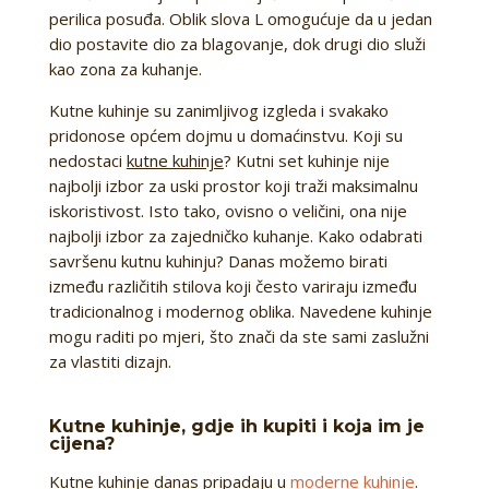
perilica posuđa. Oblik slova L omogućuje da u jedan
dio postavite dio za blagovanje, dok drugi dio služi
kao zona za kuhanje.
Kutne kuhinje su zanimljivog izgleda i svakako
pridonose općem dojmu u domaćinstvu. Koji su
nedostaci
kutne kuhinje
? Kutni set kuhinje nije
najbolji izbor za uski prostor koji traži maksimalnu
iskoristivost. Isto tako, ovisno o veličini, ona nije
najbolji izbor za zajedničko kuhanje. Kako odabrati
savršenu kutnu kuhinju? Danas možemo birati
između različitih stilova koji često variraju između
tradicionalnog i modernog oblika. Navedene kuhinje
mogu raditi po mjeri, što znači da ste sami zaslužni
za vlastiti dizajn.
Kutne kuhinje, gdje ih kupiti i koja im je
cijena?
Kutne kuhinje danas pripadaju u
moderne kuhinje
.