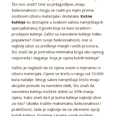
Što ovo znači? One su prilagodljive, imaju
funkcionalnost i mogu se raditi po mjeri prema
osobnom izboru materijala i dodataka.
Kutne
kuhinje
su dostupne u svakom salonu namještaja ili
specijaliziranoj trgovini koja se bavi izradom i
prodajom kuhinja. Zašto su navedene kuhinje toliko
popularne? Osim svoje funkcionalnosti, one si
najbolji izbor za uređenje manjih i većih prostora,
što znači da je potrebna minimalna briga oko njenog
rasporeda i slaganja. Koja je cijena kutnih kuhinja?
Važno je naglasiti da će cijena ovisiti o mjerama i o
izboru materijala. Cijene se kreču u rangu od 10.000
kuna nadalje. Mnogi saloni namještaja često imaju
akcijske ponude na navedeni oblik, što znači da
navedenu kuhinju možete dobiti uz 30% manju
cijenu. Kako znati da li je kutna kuhinja najbolji izbor
za Vas? Ukoliko tražite maksimalnu funkcionalnost i
praktičnost, tada je najbolje da se okrenete opciji
kutnih kuhinja. Dodatne savjete uvijek možete