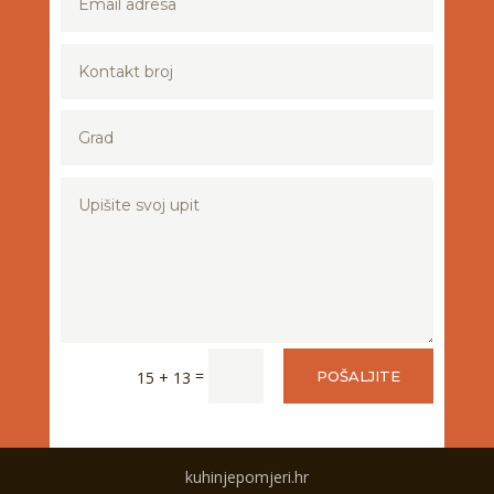
=
15 + 13
POŠALJITE
kuhinjepomjeri.hr