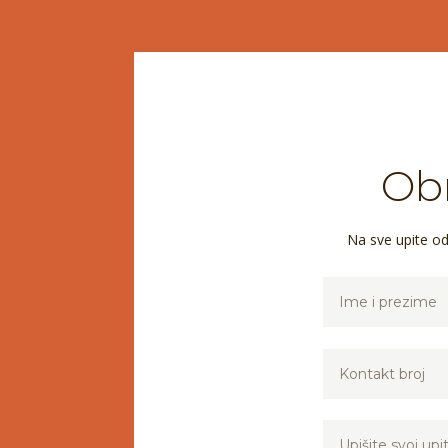
Obr
Na sve upite o