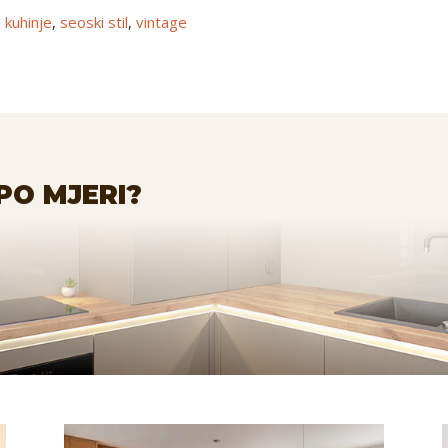
e kuhinje
,
seoski stil
,
vintage
PO MJERI?