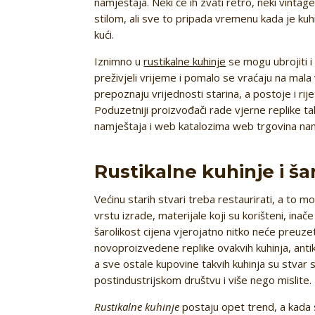
namještaja. Neki će ih zvati retro, neki vintage,
stilom, ali sve to pripada vremenu kada je kuhin
kući.
Iznimno u
rustikalne kuhinje
se mogu ubrojiti i r
preživjeli vrijeme i pomalo se vraćaju na mala v
prepoznaju vrijednosti starina, a postoje i rij
Poduzetniji proizvođači rade vjerne replike ta
namještaja i web katalozima web trgovina nam
Rustikalne kuhinje i ša
Većinu starih stvari treba restaurirati, a to m
vrstu izrade, materijale koji su korišteni, inač
šarolikost cijena vjerojatno nitko neće preuze
novoproizvedene replike ovakvih kuhinja, antik
a sve ostale kupovine takvih kuhinja su stvar
postindustrijskom društvu i više nego mislite.
Rustikalne kuhinje
postaju opet trend, a kada