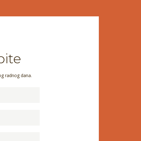
pite
og radnog dana.