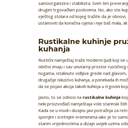
samoorganizira i stabilizira. Svim tim previra
drugim trgovačkim poslovima. No, ako ste kupi
vještog stolara od kojeg tražite da je obnovi, a
ustanoviti da konačna cijena i nije baš mala, al
Rustikalne kuhinje pru
kuhanja
Rustični namještaj traže moderni ljudi koji se 
obično imaju i sav unutarnji prostor rustično
nogama, istaknuto vidljive grede nad glavom, s
drugačije iskustvo kuhanja, a ponekada ih mož
da se pojavi akcija takvih kuhinja u trgovini k
Jasno, to se odnosi na
rustikalne kuhinje
koj
neki proizvođači namještaja vole starinski štih 
Kada se u modi i dizajnu javi potražnja za ret
sporijim i sretnijim vremenima iako je to samo 
starim vrijednostima a dizajn uvijek uzima o