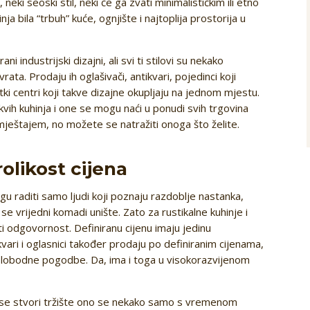
 neki seoski stil, neki će ga zvati minimalističkim ili etno
ja bila “trbuh” kuće, ognjište i najtoplija prostorija u
ani industrijski dizajni, ali svi ti stilovi su nekako
rata. Prodaju ih oglašivači, antikvari, pojedinci koji
etki centri koji takve dizajne okupljaju na jednom mjestu.
kvih kuhinja i one se mogu naći u ponudi svih trgovina
ještajem, no možete se natražiti onoga što želite.
rolikost cijena
ogu raditi samo ljudi koji poznaju razdoblje nastanka,
e se vrijedni komadi unište. Zato za rustikalne kuhinje i
ti odgovornost. Definiranu cijenu imaju jedinu
vari i oglasnici također prodaju po definiranim cijenama,
 slobodne pogodbe. Da, ima i toga u visokorazvijenom
 se stvori tržište ono se nekako samo s vremenom