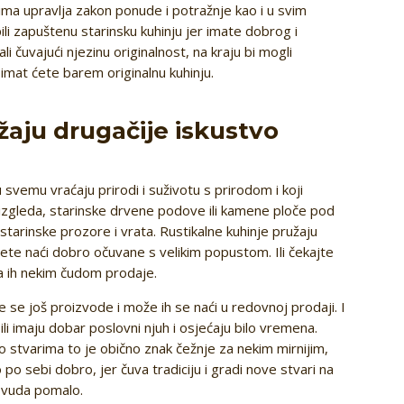
njima upravlja zakon ponude i potražnje kao i u svim
li zapuštenu starinsku kuhinju jer imate dobrog i
li čuvajući njezinu originalnost, na kraju bi mogli
i imat ćete barem originalnu kuhinju.
žaju drugačije iskustvo
u svemu vraćaju prirodi i suživotu s prirodom i koji
g izgleda, starinske drvene podove ili kamene ploče pod
tarinske prozore i vrata. Rustikalne kuhinje pružaju
ete naći dobro očuvane s velikim popustom. Ili čekajte
oja ih nekim čudom prodaje.
e se još proizvode i može ih se naći u redovnoj prodaji. I
ili imaju dobar poslovni njuh i osjećaju bilo vremena.
ro stvarima to je obično znak čežnje za nekim mirnijim,
po sebi dobro, jer čuva tradiciju i gradi nove stvari na
dsvuda pomalo.