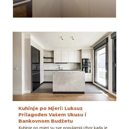
Kuhinje po Mjeri: Luksuz
Prilagođen Vašem Ukusu i
Bankovnom Budžetu
Kuhinje po mjeri su sve popularniji izbor kada je