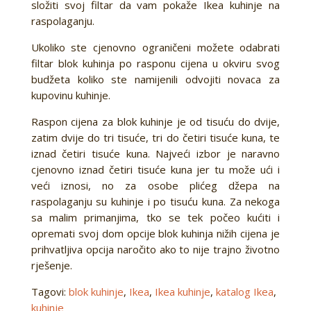
složiti svoj filtar da vam pokaže Ikea kuhinje na
raspolaganju.
Ukoliko ste cjenovno ograničeni možete odabrati
filtar blok kuhinja po rasponu cijena u okviru svog
budžeta koliko ste namijenili odvojiti novaca za
kupovinu kuhinje.
Raspon cijena za blok kuhinje je od tisuću do dvije,
zatim dvije do tri tisuće, tri do četiri tisuće kuna, te
iznad četiri tisuće kuna. Najveći izbor je naravno
cjenovno iznad četiri tisuće kuna jer tu može ući i
veći iznosi, no za osobe plićeg džepa na
raspolaganju su kuhinje i po tisuću kuna. Za nekoga
sa malim primanjima, tko se tek počeo kućiti i
opremati svoj dom opcije blok kuhinja nižih cijena je
prihvatljiva opcija naročito ako to nije trajno životno
rješenje.
Tagovi:
blok kuhinje
,
Ikea
,
Ikea kuhinje
,
katalog Ikea
,
kuhinje