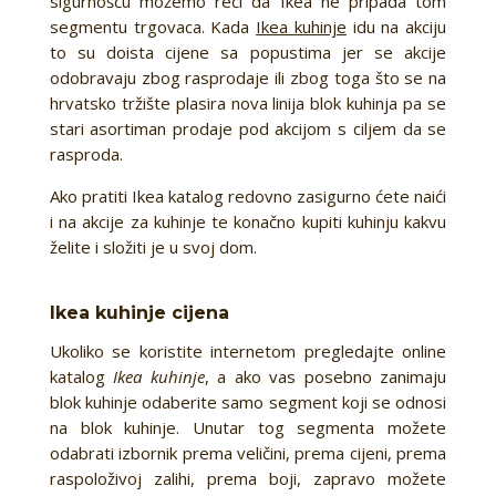
sigurnošću možemo reći da Ikea ne pripada tom
segmentu trgovaca. Kada
Ikea kuhinje
idu na akciju
to su doista cijene sa popustima jer se akcije
odobravaju zbog rasprodaje ili zbog toga što se na
hrvatsko tržište plasira nova linija blok kuhinja pa se
stari asortiman prodaje pod akcijom s ciljem da se
rasproda.
Ako pratiti Ikea katalog redovno zasigurno ćete naići
i na akcije za kuhinje te konačno kupiti kuhinju kakvu
želite i složiti je u svoj dom.
Ikea kuhinje cijena
Ukoliko se koristite internetom pregledajte online
katalog
Ikea kuhinje
, a ako vas posebno zanimaju
blok kuhinje odaberite samo segment koji se odnosi
na blok kuhinje. Unutar tog segmenta možete
odabrati izbornik prema veličini, prema cijeni, prema
raspoloživoj zalihi, prema boji, zapravo možete