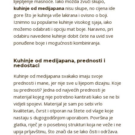
lijepljenje masnoće. Iako možda zvuči skupo,
kuhinje od medijapana
nisu skupe, no cijena ide
gore što je kuhinja više lakirana i ovisno o boji.
Iznimno su popularne kuhinje visokog sjaja, iako
možemo odabrati i opciju mat boje. Naravno, pri
odabiru navedene kuhinje dobit ćete na uvid sve
ponuđene boje i mogućnosti kombiniranja.
Kuhinje od medijapana, prednosti i
nedostaci
Kuhinje od medijapana svakako imaju svoje
prednosti i mane, jer nije sve u lijepom dizajnu. Koje
su prednosti? Jedna od najvećih prednosti je
materijal kojeg nije potrebno kantirati kako se ne bi
vidjeli spojevi. Materijal je sam po sebi vrlo
kvalitetan, čvrst i otporan na štete od vlage koje
nastaju s dugogodišnjom uporabom. Površina je
glatka, riječ je o posebnoj strukturi koja ne veže i ne
upija prljavštinu, što znači da se lako čisti i održava.