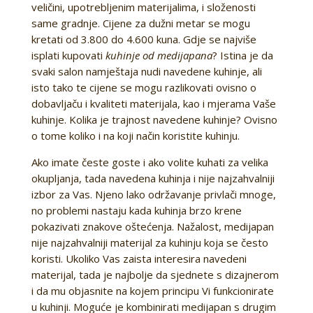
veličini, upotrebljenim materijalima, i složenosti
same gradnje. Cijene za dužni metar se mogu
kretati od 3.800 do 4.600 kuna. Gdje se najviše
isplati kupovati
kuhinje od medijapana
? Istina je da
svaki salon namještaja nudi navedene kuhinje, ali
isto tako te cijene se mogu razlikovati ovisno o
dobavljaču i kvaliteti materijala, kao i mjerama Vaše
kuhinje. Kolika je trajnost navedene kuhinje? Ovisno
o tome koliko i na koji način koristite kuhinju.
Ako imate česte goste i ako volite kuhati za velika
okupljanja, tada navedena kuhinja i nije najzahvalniji
izbor za Vas. Njeno lako održavanje privlači mnoge,
no problemi nastaju kada kuhinja brzo krene
pokazivati znakove oštećenja. Nažalost, medijapan
nije najzahvalniji materijal za kuhinju koja se često
koristi. Ukoliko Vas zaista interesira navedeni
materijal, tada je najbolje da sjednete s dizajnerom
i da mu objasnite na kojem principu Vi funkcionirate
u kuhinji. Moguće je kombinirati medijapan s drugim