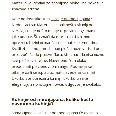
Materijal je idealan za zaobljene plohe i ne pokazuje
znakove stresa.
Koje nedostatke kriju
kuhinje od medijapana
?
Nedostaci su: Materijal je ipak nešto skuplji od
iverala, i on je nešto manje otporan na grebanje i
jače udarce. Što znači da morate biti iznimno
oprezni u blizini ormarića i ne lupati s elementima.
Kvaliteta samog medijapan ploča može varirati od
proizvođača do proizvođača, što znači da nisu nužno
sve ploče kvalitetne. Navedeno ćem olako
prepoznati po cjenovnom rangu. Postavlja se
pitanje da li se isplati uzimati navedena kuhinja?
Ukoliko ste oprezni u kuhinji i ukoliko tražite
eleganciju za pristojne novce, odgovor je svakako.
Kuhinje od medijapana, koliko košta
navedena kuhinja?
Sama cijena za kuhinje od medijapana će ovisiti o