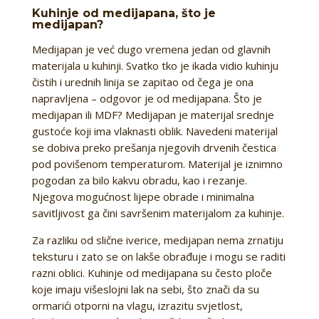
Kuhinje od medijapana, što je
medijapan?
Medijapan je već dugo vremena jedan od glavnih
materijala u kuhinji. Svatko tko je ikada vidio kuhinju
čistih i urednih linija se zapitao od čega je ona
napravljena – odgovor je od medijapana. Što je
medijapan ili MDF? Medijapan je materijal srednje
gustoće koji ima vlaknasti oblik. Navedeni materijal
se dobiva preko prešanja njegovih drvenih čestica
pod povišenom temperaturom. Materijal je iznimno
pogodan za bilo kakvu obradu, kao i rezanje.
Njegova mogućnost lijepe obrade i minimalna
savitljivost ga čini savršenim materijalom za kuhinje.
Za razliku od slične iverice, medijapan nema zrnatiju
teksturu i zato se on lakše obrađuje i mogu se raditi
razni oblici. Kuhinje od medijapana su često ploče
koje imaju višeslojni lak na sebi, što znači da su
ormarići otporni na vlagu, izrazitu svjetlost,