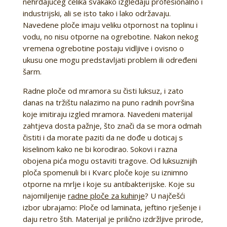
nehrđajućeg čelika svakako izgledaju profesionalno i
industrijski, ali se isto tako i lako održavaju.
Navedene ploče imaju veliku otpornost na toplinu i
vodu, no nisu otporne na ogrebotine. Nakon nekog
vremena ogrebotine postaju vidljive i ovisno o
ukusu one mogu predstavljati problem ili određeni
šarm.
Radne ploče od mramora su čisti luksuz, i zato
danas na tržištu nalazimo na puno radnih površina
koje imitiraju izgled mramora. Navedeni materijal
zahtjeva dosta pažnje, što znači da se mora odmah
čistiti i da morate paziti da ne dođe u doticaj s
kiselinom kako ne bi korodirao. Sokovi i razna
obojena pića mogu ostaviti tragove. Od luksuznijih
ploča spomenuli bi i Kvarc ploče koje su iznimno
otporne na mrlje i koje su antibakterijske. Koje su
najomiljenije
radne ploče za kuhinje
? U najčešći
izbor ubrajamo: Ploče od laminata, jeftino rješenje i
daju retro štih. Materijal je prilično izdržljive prirode,