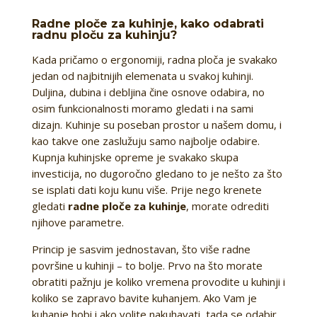
Radne ploče za kuhinje, kako odabrati
radnu ploču za kuhinju?
Kada pričamo o ergonomiji, radna ploča je svakako
jedan od najbitnijih elemenata u svakoj kuhinji.
Duljina, dubina i debljina čine osnove odabira, no
osim funkcionalnosti moramo gledati i na sami
dizajn. Kuhinje su poseban prostor u našem domu, i
kao takve one zaslužuju samo najbolje odabire.
Kupnja kuhinjske opreme je svakako skupa
investicija, no dugoročno gledano to je nešto za što
se isplati dati koju kunu više. Prije nego krenete
gledati
radne ploče za kuhinje
, morate odrediti
njihove parametre.
Princip je sasvim jednostavan, što više radne
površine u kuhinji – to bolje. Prvo na što morate
obratiti pažnju je koliko vremena provodite u kuhinji i
koliko se zapravo bavite kuhanjem. Ako Vam je
kuhanje hobi i ako volite nakuhavati, tada se odabir