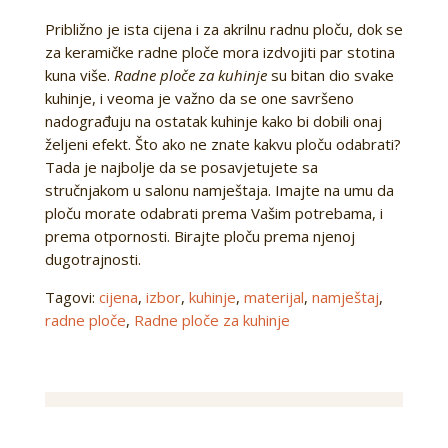
Približno je ista cijena i za akrilnu radnu ploču, dok se
za keramičke radne ploče mora izdvojiti par stotina
kuna više.
Radne ploče za kuhinje
su bitan dio svake
kuhinje, i veoma je važno da se one savršeno
nadograđuju na ostatak kuhinje kako bi dobili onaj
željeni efekt. Što ako ne znate kakvu ploču odabrati?
Tada je najbolje da se posavjetujete sa
stručnjakom u salonu namještaja. Imajte na umu da
ploču morate odabrati prema Vašim potrebama, i
prema otpornosti. Birajte ploču prema njenoj
dugotrajnosti.
Tagovi:
cijena
,
izbor
,
kuhinje
,
materijal
,
namještaj
,
radne ploče
,
Radne ploče za kuhinje